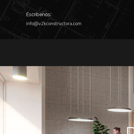
Escríbenos:
info@v2kconstructora.com
P