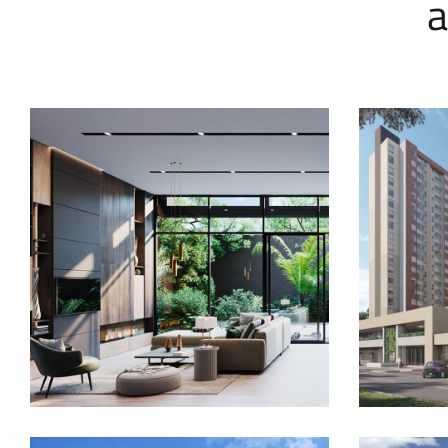
a
Terra 93
Navar
PROYECTOS EN VENTA
P