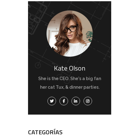
Kate Olson
She is the CEO. She's a big fan
her cat Tux, & dinner parties.
CATEGORÍAS